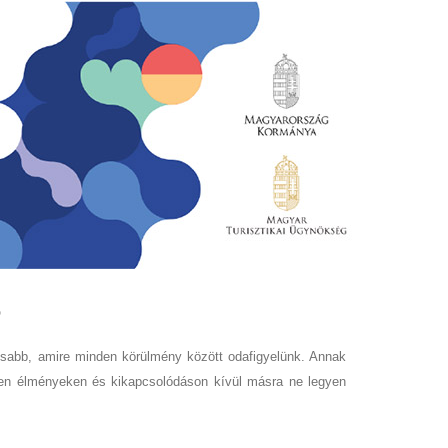
osabb, amire minden körülmény között odafigyelünk. Annak
len élményeken és kikapcsolódáson kívül másra ne legyen