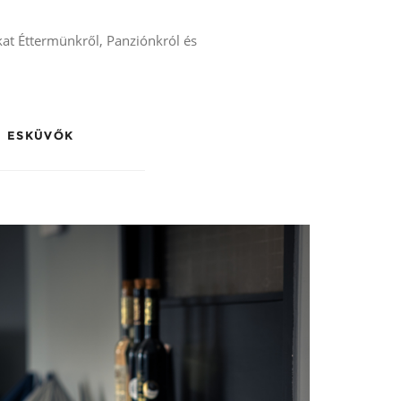
kat Éttermünkről, Panziónkról és
ESKÜVŐK