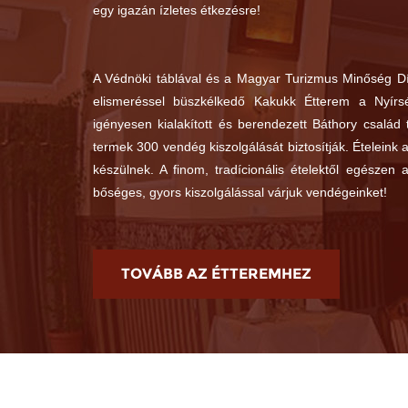
egy igazán ízletes étkezésre!
A Védnöki táblával és a Magyar Turizmus Minőség Díj
elismeréssel büszkélkedő Kakukk Étterem a Nyírsé
igényesen kialakított és berendezett Báthory család 
termek 300 vendég kiszolgálását biztosítják. Ételeink 
készülnek. A finom, tradícionális ételektől egészen
bőséges, gyors kiszolgálással várjuk vendégeinket!
TOVÁBB AZ ÉTTEREMHEZ