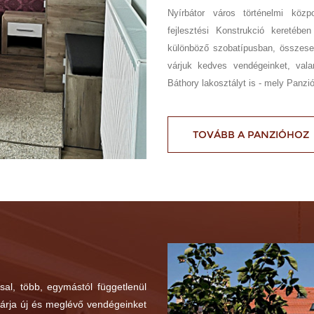
Nyírbátor város történelmi közp
fejlesztési Konstrukció keretéb
különböző szobatípusban, összese
várjuk kedves vendégeinket, vala
Báthory lakosztályt is - mely Panz
TOVÁBB A PANZIÓHOZ
sal, több, egymástól függetlenül
várja új és meglévő vendégeinket