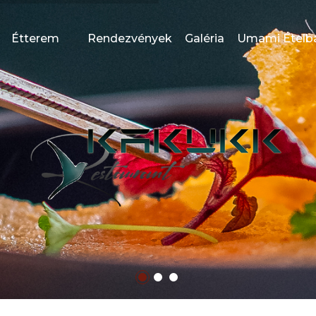
Étterem
Rendezvények
Galéria
Umami Ételb