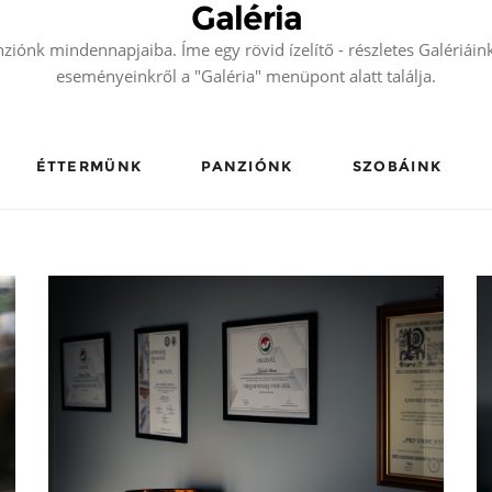
Galéria
ziónk mindennapjaiba. Íme egy rövid ízelítő - részletes Galériáin
eseményeinkről a "Galéria" menüpont alatt találja.
ÉTTERMÜNK
PANZIÓNK
SZOBÁINK