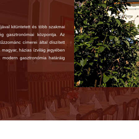
ával kitüntetett és több szakmai
g gasztronómiai központja. Az
tűzzománc címerei által díszített
a magyar, házias ízvilág jegyében
 a modern gasztronómia határáig