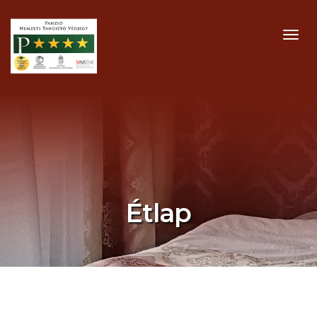
MEN
Étlap